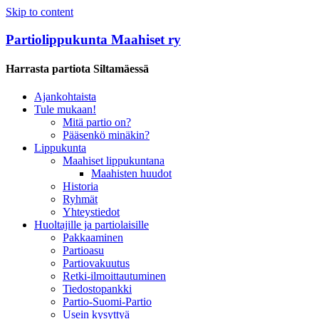
Skip to content
Partiolippukunta Maahiset ry
Harrasta partiota Siltamäessä
Ajankohtaista
Tule mukaan!
Mitä partio on?
Pääsenkö minäkin?
Lippukunta
Maahiset lippukuntana
Maahisten huudot
Historia
Ryhmät
Yhteystiedot
Huoltajille ja partiolaisille
Pakkaaminen
Partioasu
Partiovakuutus
Retki-ilmoittautuminen
Tiedostopankki
Partio-Suomi-Partio
Usein kysyttyä