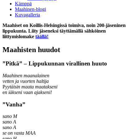
Kämppä
Maahinen-blogi
Kuvagalleria
Maahiset on Koillis-Helsingissä toimiva, noin 200-jäseninen
lippukunta. Liity jäseneksi täyttämällä sähköinen
liittymislomake
täällä!
Maahisten huudot
”Pitkä” – Lippukunnan virallinen huuto
Maahinen maanalainen
vetten ja vuorten haltija
P
yytäisin maata maatakseni
e
n iäkseni vaan ajakseni!
”Vanha”
sano M
sano A
sano A
se on vasta MAA
sano H