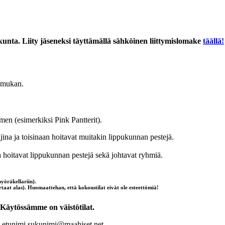
kunta. Liity jäseneksi täyttämällä sähköinen liittymislomake
täällä!
n mukan.
men (esimerkiksi Pink Pantterit).
ina ja toisinaan hoitavat muitakin lippukunnan pestejä.
 ja hoitavat lippukunnan pestejä sekä johtavat ryhmiä.
pyöräkellariin).
rtaat alas). Huomaattehan, että kokoustilat eivät ole esteettömiä!
Käytössämme on väistötilat.
:
etunimi.sukunimi@maahiset.net
.