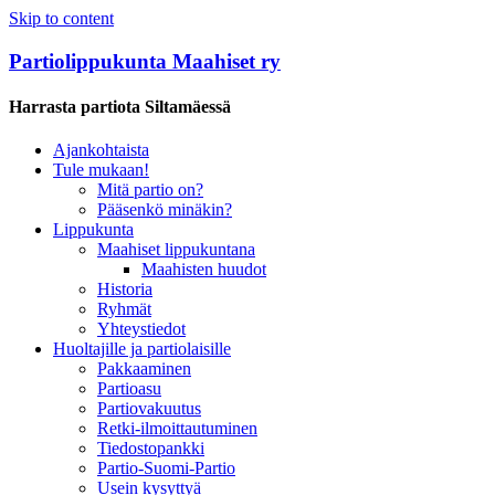
Skip to content
Partiolippukunta Maahiset ry
Harrasta partiota Siltamäessä
Ajankohtaista
Tule mukaan!
Mitä partio on?
Pääsenkö minäkin?
Lippukunta
Maahiset lippukuntana
Maahisten huudot
Historia
Ryhmät
Yhteystiedot
Huoltajille ja partiolaisille
Pakkaaminen
Partioasu
Partiovakuutus
Retki-ilmoittautuminen
Tiedostopankki
Partio-Suomi-Partio
Usein kysyttyä