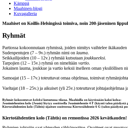
Kämppä
Maahinen-blogi
Kuvagalleria
Maahiset on Koillis-Helsingissä toimiva, noin 200-jäseninen lippu
Ryhmät
Partiossa kokoonnutaan ryhmissä, joiden nimitys vaihtelee ikäkaude
Sudenpentujen (7 – 9v.) ryhmän nimi on
lauma
.
Seikkailijoiden (10 – 12v.) ryhmää kutsutaan
joukkueeksi
.
Tarpojien (12 – 15v.) ryhmä on nimeltään
vartio
.
Jokainen lauma, joukkue ja vartio keksii itselleen oman yksilöllisen ni
Samoajat (15 – 17v.) toteuttavat omaa ohjelmaa, toimivat ryhmänjohtaj
Vaeltajat (18 – 25v.) ja aikuiset (yli 25v.) toteuttavat johtajaohjelmaa
Ryhmät kokoontuvat
koloksi
kutsutussa tilassa. Maahisilla on käytössään kaksi koloa:
Jousimiehentien kolo (Jousis) löytyy osoitteella Jousimiehentie 4 F (käynti talon päädystä 
Kiertotähdentien kolo (Tähtis) sijaitsee osoitteessa Kiertotähdentie 6 G (talon päädystä po
Kiertotähdentien kolo (Tähtis) on remontissa 2026 kevätkauden! 
Ryhmien johtajiin saat yhteyden sähköpostitse. Osoitteet ovat muotoa